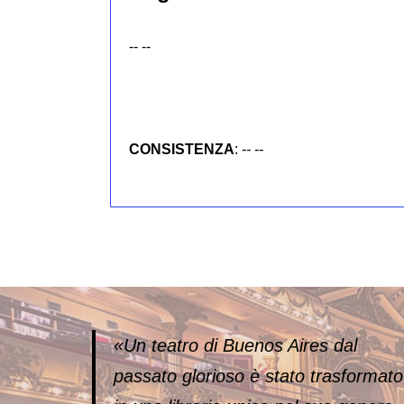
-- --
CONSISTENZA
:
-- --
«Un teatro di Buenos Aires dal
passato glorioso è stato trasformato