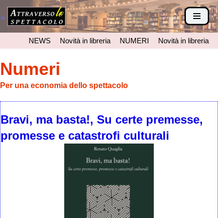
Vai
al
NEWS
Novità in libreria
NUMERI
Novità in libreria
contenuto
Numeri
Per una economia dello spettacolo
Bravi, ma basta!, Su certe premesse,
promesse e catastrofi culturali