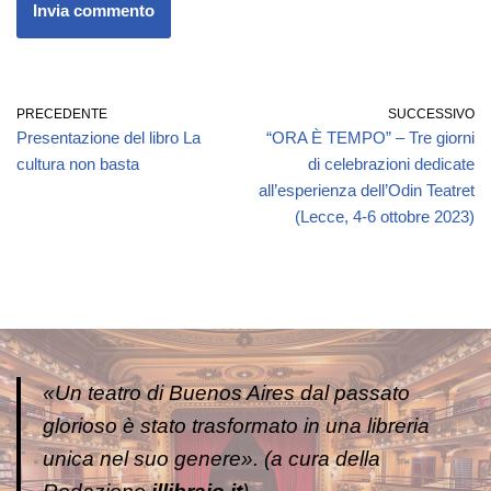
PRECEDENTE
SUCCESSIVO
Presentazione del libro La
“ORA È TEMPO” – Tre giorni
cultura non basta
di celebrazioni dedicate
all’esperienza dell’Odin Teatret
(Lecce, 4-6 ottobre 2023)
«Un teatro di Buenos Aires dal passato
glorioso è stato trasformato in una libreria
unica nel suo genere». (a cura della