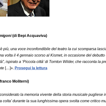
rmigoni
(di Bepi Acquaviva)
 più, una voce inconfondibile del teatro la cui scomparsa lascia 
ima volta il 4 gennaio scorso al Kismet, in occasione del debutto
tà”, ispirato a ‘Piccola città’ di Tornton Wilder, che racconta la 
nte
[…]».
Prosegui la lettura
franco Moliterni)
considerato la memoria vivente della storia musicale pugliese i
ca colta’ durante la sua lunghissima opera svolta come critico m