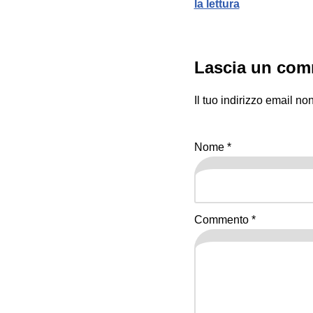
la lettura
Lascia un co
Il tuo indirizzo email no
Nome
*
Commento
*