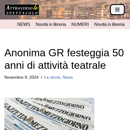
Vai
al
NEWS
Novità in libreria
NUMERI
Novità in libreria
contenuto
Anonima GR festeggia 50
anni di attività teatrale
Novembre 9, 2024
Le storie
,
News