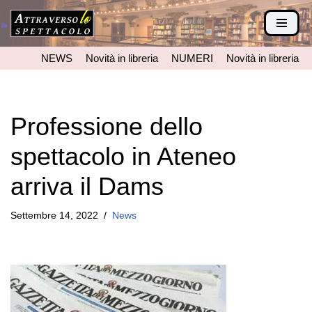
Vai
al
NEWS
Novità in libreria
NUMERI
Novità in libreria
contenuto
Professione dello
spettacolo in Ateneo
arriva il Dams
Settembre 14, 2022
News