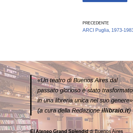
PRECEDENTE
ARCI Puglia, 1973-198
«Un teatro di Buenos Aires dal
passato glorioso è stato trasformato
in una libreria unica nel suo genere»
(a cura della Redazione
illibraio.it
)
El Ateneo Grand Splendid
di Buenos Aires